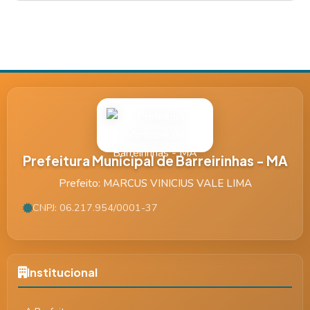
Prefeitura Municipal de Barreirinhas - MA
Prefeito: MARCUS VINICIUS VALE LIMA
CNPJ: 06.217.954/0001-37
Institucional