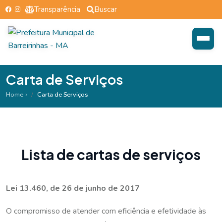
Transparência
Buscar
Carta de Serviços
Home
Carta de Serviços
L
i
s
t
a
d
e
c
a
r
t
a
s
d
e
s
e
r
v
i
ç
o
s
Lei 13.460, de 26 de junho de 2017
O compromisso de atender com eficiência e efetividade às