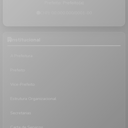
Prefeito: Prefeito(a)
CNPJ: 00.000.000/0001-00
Institucional
A Prefeitura
Prefeito
Vice-Prefeito
Estrutura Organizacional
Secretarias
Carta de Serviços