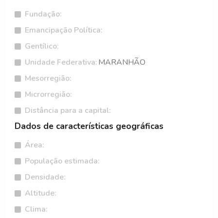
Fundação:
Emancipação Política:
Gentílico:
Unidade Federativa:
MARANHÃO
Mesorregião:
Microrregião:
Distância para a capital:
Dados de características geográficas
Área:
População estimada:
Densidade:
Altitude:
Clima: