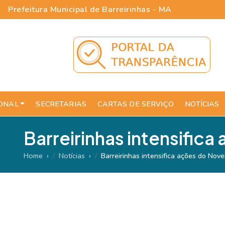
Prefeitura Municipal de Barreirinhas - MA
IONAL
SECRETARIAS
CARTAS DE SERVIÇO
NOTÍCIAS
Barreirinhas intensific
Home
Notícias
Barreirinhas intensifica ações do No