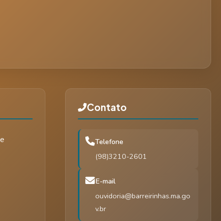
Contato
de
Telefone
(98)3210-2601
E-mail
ouvidoria@barreirinhas.ma.go
v.br